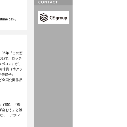
」
ne cat-」
95年『この窓
1)で、ロッテ
ロボコン』が、
の気球賞（準グラ
『奈緒子』
)など全国公開作品
(’05)、『奈
必ず会おう」と誰
20)、『パティ