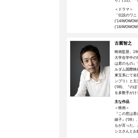
り』(’22)、『
＜ドラマ＞
「伝説のワニ 
(’14/WOWO
(’16/WOWO
古厩智之
映画監督。19
大学在学中の
は君のもの』
ルダム国際映
東宝系にて全
ンプリ）と主
(’08)、『
を多数手がけ
主な作品
＜映画＞
『この窓は君の
緒子』(’08
もが言った。』
シエさんとお嬢