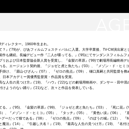
Mディレクター。1960年生まれ。
て？』(’79)が、ぴあフィルムフェスティバルに入選。大学卒業後、TV-CM演出家
製作も継続。長編デビュー作『二人が喋ってる。』(’95)にてサンダンスフィルムフェ
プリおよび日本監督協会新人賞を受賞し、『金髪の草原』(’99)で劇場用長編映画デ
れる。エージェント契約後、『ジョゼと虎と魚たち』(’03）、『メゾン・ド・ヒミコ』(
掛け、『眉山‐びざん‐』(’07）、『ゼロの焦点』(’09）、樋口真嗣と共同監督を
)では、日本アカデミー賞優秀監督賞・作品賞を受賞。
な人生の見つけ方』(’19)、『ハウ』(’22)などの劇場用映画や、ダンサー・田中
付けようのない踊り』(’21)など、次々と作品を発表している。
る。』(’95)、『金髪の草原』(’99)、『ジョゼと虎と魚たち』(’03）、『死に花』(
05）、『メゾン・ド・ヒミコ』(’05）、『タッチ』(’05）、『黄色い涙』(’06）、『
グーグーだって猫である』(’08）、『ゼロの焦点』(’09）、『のぼうの城』(’12）、『MI
魔法』(’14）、『引越し大名！』(’19)、『最高な人生の見つけ方』(’19)、『名