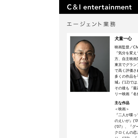
犬童一心
映画監督／C
『気分を変え
方、自主映画
東京でグラン
で高く評価さ
多くの作品を手
城』(’12
その後も『最高
リー映画『名
主な作品
＜映画＞
『二人が喋って
のえいが』(’
(’07）、『
クロくんの恋と