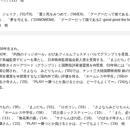
ハウ』(’22) 他
ジェイク」(’01/TX)、「愛と死をみつめて」(’06/EX)、「グーグーだって猫である
W）、「夢を与える」(’15/WOWOW)、「グーグーだって猫である2 -good good the fortu
W) 他
68年生まれ。
92年、『灼熱のドッジボール』がぴあフィルムフェスティバルでグランプリを受賞。
で長編監督デビューを果たし、日本映画監督協会新人賞を受賞する。『まぶだち』(’0
画祭タイガーアワード（グランプリ）と国際批評家連盟賞をW受賞、03年秋には『
国公開され、『さよなら みどりちゃん』(’05)では、ナント三大陸国際映画祭 銀
演女優賞をＷ授賞するなど国内外で高い評価を得る。『ホームレス中学生』(’08)や
のぼる小寺さん』(’20)、『PLAY! 〜勝つとか負けるとかは、どーでもよくて〜』(’24
る。
もの』(’95）、『まぶだち』(’01)、『ロボコン』(’03）、『さよならみどりちゃん』
）、『ホームレス中学生』(’08）、『武士道シックスティーン』(’10）、『「また、
(’13）、『無花果の森』(’14）、『サクらんぼの恋』(’18)、『のぼる小寺さん』(’
さん』(’22)、『PLAY! 〜勝つとか負けるとかは、どーでもよくて〜』(’24) 他