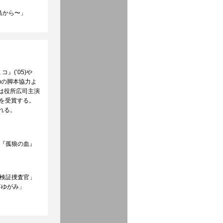
の島から〜」
(’05)や
)の脚本協力よ
は役所広司主演
賞を受賞する。
される。
、『孤狼の血』
庁検証捜査官」
刑事ゆがみ」
」