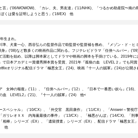
言」(’06/WOWOW)、「カレ、夫、男友達」(’11/NHK)、「つるかめ助産院〜南
)、「ぼくは愛を証明しようと思う」(’18/EX) 他
0年生まれ。
川準、犬童一心、西谷弘らの監督作品で助監督や監督補を務め、『メゾン・ド・ヒミコ』
身』(’08)など数多くの映画作品に関わる。フジテレビドラマ「任侠ヘルパー」(’09
て活動を始め、以降は脚本家としてドラマや映画の脚本を手掛けている。2019年に
』で日本アカデミー賞優秀脚本賞を受賞、2021年『孤狼の血 LEVEL２』でも同
Netflixオリジナル配信ドラマ「極悪女王」(’24)、映画『十一人の賊軍』(’24)が公開
 女神の報復』(’11）、『任侠ヘルパー』(’12）、『日本で一番悪い奴ら』(’16)
狼の血 LEVEL2』(’21)、『十一人の賊軍』(’24) 他<
スペシャル」（’10/CX）、「外交官 黒田康作」（’11/CX）、「Answer～警視
）、「ガリレオＸＸ 内海薫最後の事件」（’13/CX）、「極悪がんぼ」(’14/CX)、「
X）、「相棒」シリーズ（EX）、「遺留捜査」シリーズ（EX）、配信ドラマ「極悪女王
x） 他