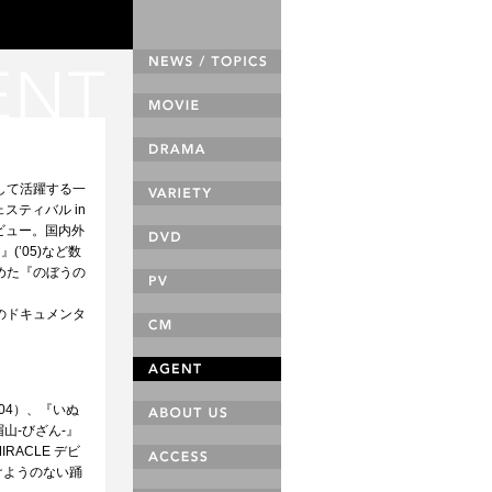
として活躍する一
スティバル in
ビュー。国内外
’05)など数
務めた『のぼうの
泯のドキュメンタ
’04）、『いぬ
眉山‐びざん‐』
RACLE デビ
付けようのない踊