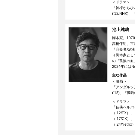
＜ドラマ＞
「神様からひと
(’12/NHK
池上純哉
脚本家。197
高橋伴明、市
『容疑者Xの献
り脚本家とし
の『孤狼の血
2024年には
主な作品
＜映画＞
『アンダルシア
(’18)、『孤
＜ドラマ＞
「任侠ヘルパー
（’12/EX
（’17/C
（’24/Netfli