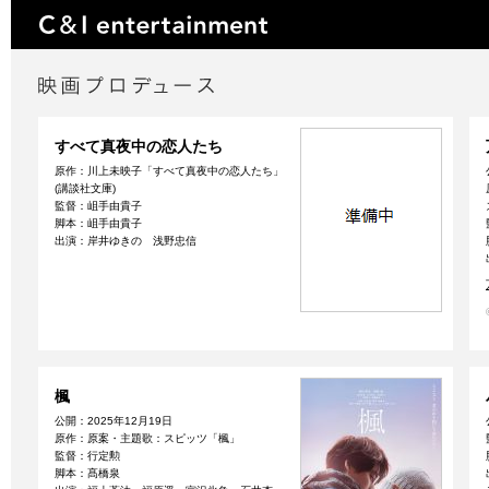
すべて真夜中の恋人たち
原作：川上未映子「すべて真夜中の恋人たち」
(講談社文庫)
監督：岨手由貴子
脚本：岨手由貴子
出演：岸井ゆきの 浅野忠信
楓
公開：2025年12月19日
原作：原案・主題歌：スピッツ「楓」
監督：行定勲
脚本：髙橋泉