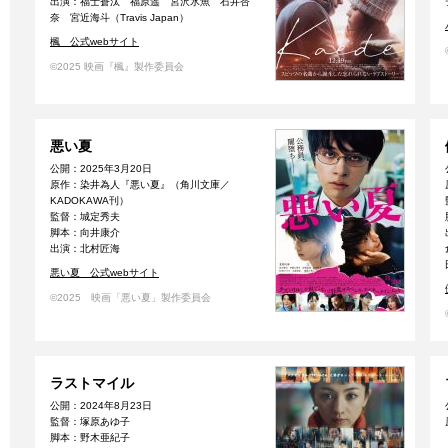
出演：福士蒼汰 福原遥 宮沢氷魚 石井杏
奈 宮近海斗（Travis Japan）
楓 公式webサイト
©2025 映画『楓』製作委員会
悪い夏
公開：2025年3月20日
原作：染井為人『悪い夏』（角川文庫／
KADOKAWA刊）
監督：城定秀夫
脚本：向井康介
出演：北村匠海
悪い夏 公式webサイト
©2025 映画「悪い夏」製作委員会
ラストマイル
公開：2024年8月23日
監督：塚原あゆ子
脚本：野木亜紀子