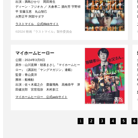
出演：満島ひかり 岡田将生
ディーン・フジオカ ／ 大倉孝二 酒向芳 宇野祥
平 安藤玉恵 丸山智己
火野正平 阿部サダヲ
ラストマイル 公式Webサイト
©︎2024 映画『ラストマイル』製作委員会
マイホームヒーロー
公開：2024年3月8日
原作：山川直輝・朝基まさし『マイホームヒー
ロー』（講談社「ヤングマガジン」連載）
監督：青山貴洋
脚本：船橋勧
出演：佐々木蔵之介 齋藤飛鳥 高橋恭平 津
田健次郎 宮世琉弥 木村多江
マイホームヒーロー 公式webサイト
1
2
3
4
5
6