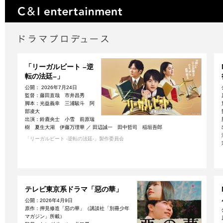
「リーガルビート –逆
転の法廷–」
公開： 2026年7月24日
監督：藤田直哉 市井昌秀
脚本：光益義幸 三浦駿斗 阿
部凌大
出演：鈴鹿央士 小雪 前原瑞
樹 夏生大湖 伊藤万理華 ／ 田辺誠一 田中哲司 稲垣吾郎
「リーガルビート -逆転の法廷-」製作委員会
テレビ東京系ドラマ「惡の華」
公開：2026年4月9日
原作：押見修造「惡の華」（講談社「別冊少年
マガジン」所載）