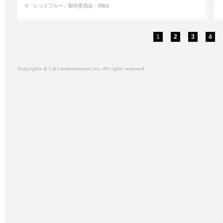
©「レッドブルー」製作委員会・MBS
1
2
3
4