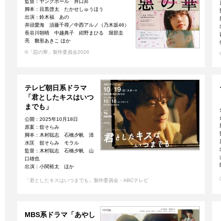
監督：ヤングポール 井口昇
脚本：目黒啓太 たかせしゅうほう
出演：鈴木福 あの
井頭愛海 須藤千尋／中西アルノ（乃木坂46）
長谷川朝晴 中越典子 紺野まひる 堀部圭
亮 雛形あきこ ほか
©「惡の華」製作委員会2026
テレビ朝日系ドラマ
「君としたキスはいつ
までも」
公開：2025年10月18日
原案：舘そらみ
脚本：木村聡志 石橋夕帆 清
水匡 舘そらみ モラル
監督：木村聡志 石橋夕帆 山
口雄也
出演：小関裕太 ほか
「君としたキスはいつまでも」製作委員会・ABCテレビ
MBS系ドラマ「あやし