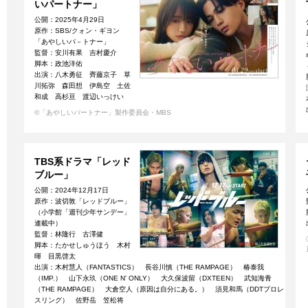
いパートナー」
公開：2025年4月29日
原作：SBS/クォン・ギヨン
「あやしいパ－トナー」
監督：安川有果 吉村慶介
脚本：政池洋佑
出演：八木勇征 齊藤京子 草
川拓弥 森田想 伊島空 土佐
和成 高杉亘 渡辺いっけい
©「あやしいパートナー」製作委員会・MBS
TBS系ドラマ「レッド
ブルー」
公開：2024年12月17日
原作：波切敦「レッドブルー」
（小学館「週刊少年サンデー」
連載中）
監督：林隆行 古澤健
脚本：たかせしゅうほう 木村
暉 目黒啓太
出演：木村慧人（FANTASTICS） 長谷川慎（THE RAMPAGE） 椿泰我
（IMP.） 山下永玖（ONE N' ONLY） 大久保波留（DXTEEN） 武知海青
（THE RAMPAGE） 大倉空人（原因は自分にある。） 須見和馬（DDTプロレ
スリング） 佐野岳 笠松将