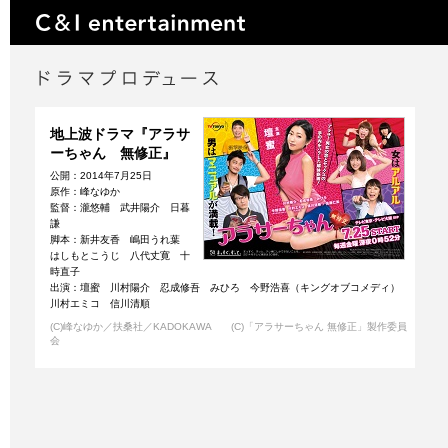
地上波ドラマ『アラサ
ーちゃん 無修正』
公開：2014年7月25日
原作：峰なゆか
監督：瀧悠輔 武井陽介 日暮
謙
脚本：新井友香 嶋田うれ葉
はしもとこうじ 八代丈寛 十
時直子
出演：壇蜜 川村陽介 忍成修吾 みひろ 今野浩喜（キングオブコメディ）
川村エミコ 信川清順
(C)峰なゆか／扶桑社／KADOKAWA (C)「アラサーちゃん 無修正」製作委員
会