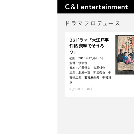
BSドラマ『大江戸事
件帖 美味でそうろ
う』
公開：2015年12月4・5日
監督：濱龍也
脚本：柏田道夫 大石哲也
出演：北村一輝 南沢奈央 中
村橋之助 若村麻由美 中村雅
俊
(C)BS朝日・東映