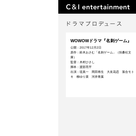
WOWOWドラマ『名刺ゲーム』
公開：2017年12月2日
原作：鈴木おさむ「名刺ゲーム」（扶桑社文
庫）
監督：木村ひさし
脚本：渡部亮平
出演：堤真一 岡田将生 大友花恋 落合モト
キ 柳ゆり菜 河井青葉