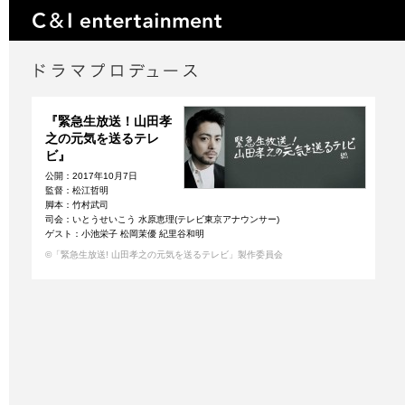
『緊急生放送！山田孝
之の元気を送るテレ
ビ』
公開：2017年10月7日
監督：松江哲明
脚本：竹村武司
司会：いとうせいこう 水原恵理(テレビ東京アナウンサー)
ゲスト：小池栄子 松岡茉優 紀里谷和明
©「緊急生放送! 山田孝之の元気を送るテレビ」製作委員会