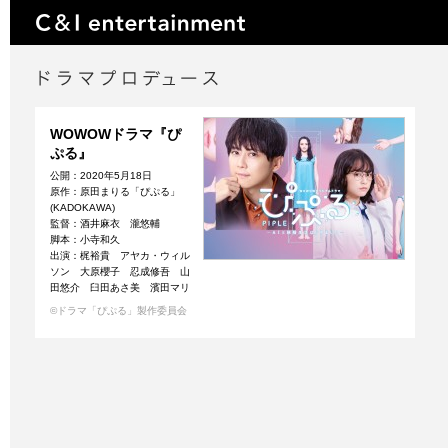
WOWOWドラマ『ぴ
ぷる』
公開：2020年5月18日
原作：原田まりる「ぴぷる」
(KADOKAWA)
監督：酒井麻衣 瀧悠輔
脚本：小寺和久
出演：梶裕貴 アヤカ・ウィル
ソン 大原櫻子 忍成修吾 山
田悠介 臼田あさ美 濱田マリ
©ドラマ「ぴぷる」製作委員会