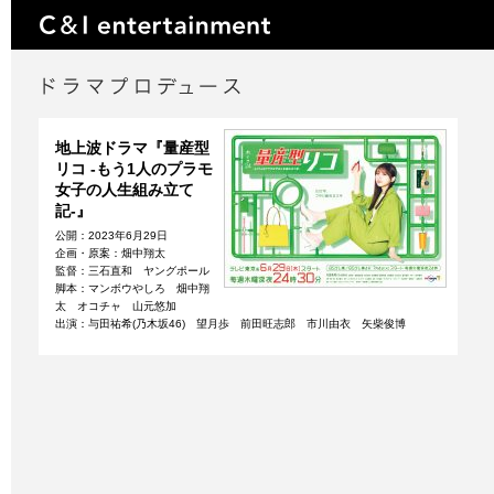
地上波ドラマ『量産型
リコ -もう1人のプラモ
女子の人生組み立て
記-』
公開：2023年6月29日
企画・原案：畑中翔太
監督：三石直和 ヤングポール
脚本：マンボウやしろ 畑中翔
太 オコチャ 山元悠加
出演：与田祐希(乃木坂46) 望月歩 前田旺志郎 市川由衣 矢柴俊博