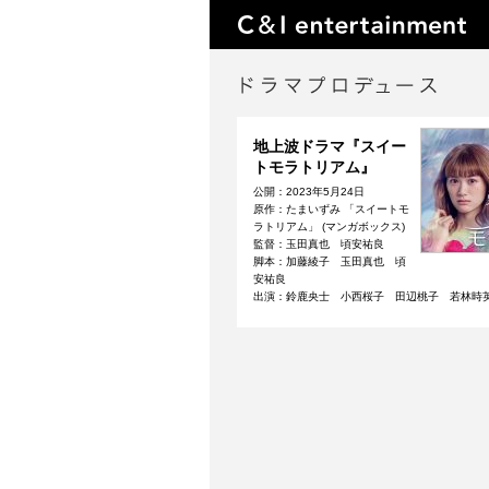
地上波ドラマ『スイー
トモラトリアム』
公開：2023年5月24日
原作：たまいずみ 「スイートモ
ラトリアム」 (マンガボックス)
監督：玉田真也 頃安祐良
脚本：加藤綾子 玉田真也 頃
安祐良
出演：鈴鹿央士 小西桜子 田辺桃子 若林時