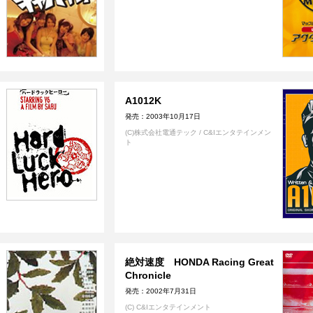
A1012K
発売：2003年10月17日
(C)株式会社電通テック / C&Iエンタテインメン
ト
絶対速度 HONDA Racing Great
Chronicle
発売：2002年7月31日
(C) C&Iエンタテインメント