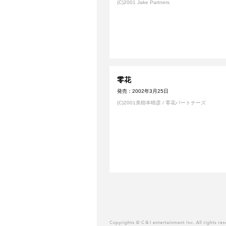
(C)2001 Jake Partners
零花
発売：2002年3月25日
(C)2001美樹本晴彦 / 零花パートナーズ