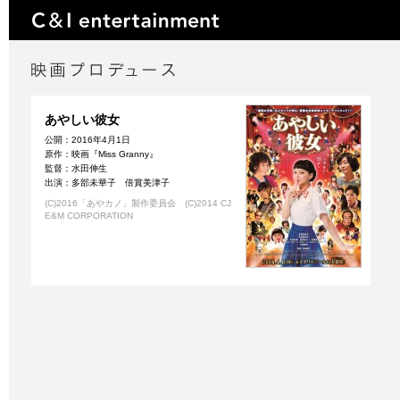
あやしい彼女
公開：2016年4月1日
原作：映画『Miss Granny』
監督：水田伸生
出演：多部未華子 倍賞美津子
(C)2016「あやカノ」製作委員会 (C)2014 CJ
E&M CORPORATION