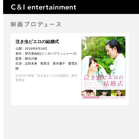
泣き虫ピエロの結婚式
公開：2016年9月24日
原作：望月美由紀(リンダパブリッシャーズ)
監督：御法川修
出演：志田未来 竜星涼 新木優子 螢雪次
朗
(C)2016 映画『泣き虫ピエロの結婚式』製作
委員会