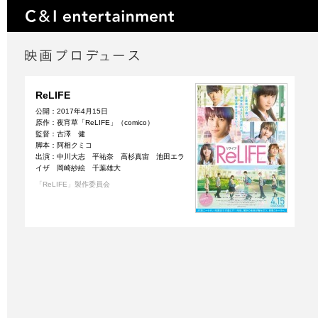
ReLIFE
公開：2017年4月15日
原作：夜宵草「ReLIFE」（comico）
監督：古澤 健
脚本：阿相クミコ
出演：中川大志 平祐奈 高杉真宙 池田エラ
イザ 岡崎紗絵 千葉雄大
「ReLIFE」製作委員会