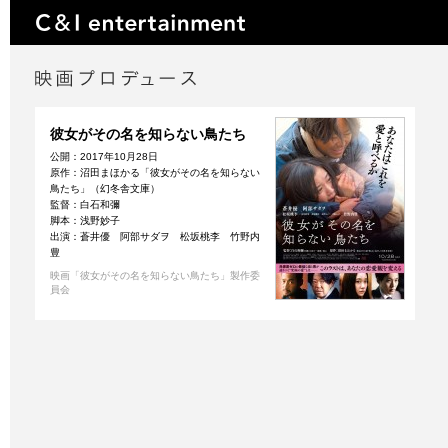
彼女がその名を知らない鳥たち
公開：2017年10月28日
原作：沼田まほかる「彼女がその名を知らない
鳥たち」（幻冬舎文庫）
監督：白石和彌
脚本：浅野妙子
出演：蒼井優 阿部サダヲ 松坂桃李 竹野内
豊
映画「彼女がその名を知らない鳥たち」製作委
員会