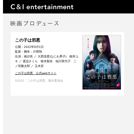
この子は邪悪
公開：2022年9月1日
監督・脚本：片岡翔
出演：南沙良 ／ 大西流星(なにわ男子) 桜井ユ
キ ／ 渡辺さくら 桜木梨奈 稲川実代子 二
ノ宮隆太郎 ／ 玉木宏
この子は邪悪 公式webサイト
©2022「この子は邪悪」製作委員会