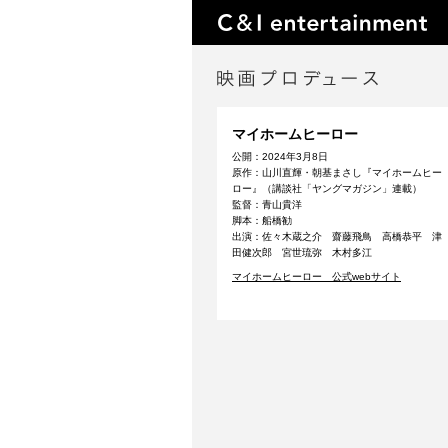
マイホームヒーロー
公開：2024年3月8日
原作：山川直輝・朝基まさし『マイホームヒー
ロー』（講談社「ヤングマガジン」連載）
監督：青山貴洋
脚本：船橋勧
出演：佐々木蔵之介 齋藤飛鳥 高橋恭平 津
田健次郎 宮世琉弥 木村多江
マイホームヒーロー 公式webサイト