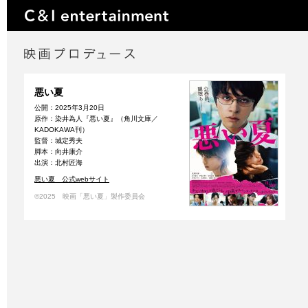
悪い夏
公開：2025年3月20日
原作：染井為人『悪い夏』（角川文庫／
KADOKAWA刊）
監督：城定秀夫
脚本：向井康介
出演：北村匠海
悪い夏 公式webサイト
©2025 映画「悪い夏」製作委員会