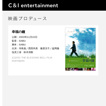
幸福の鐘
公開：2003年11月22日
監督：SABU
脚本：SABU
出演：寺島進／西田尚美 篠原涼子／益岡徹
塩見三省 鈴木清順
(C)2002 THE BLESSING BELL FILM
PARTNERS