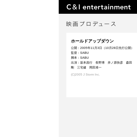
ホールドアップダウン
公開：2005年11月3日（10月28日先行公開）
監督：SABU
脚本：SABU
出演：坂本昌行 長野博 井ノ原快彦 森田
剛 三宅健 岡田准一
(C)2005 J Storm Inc.