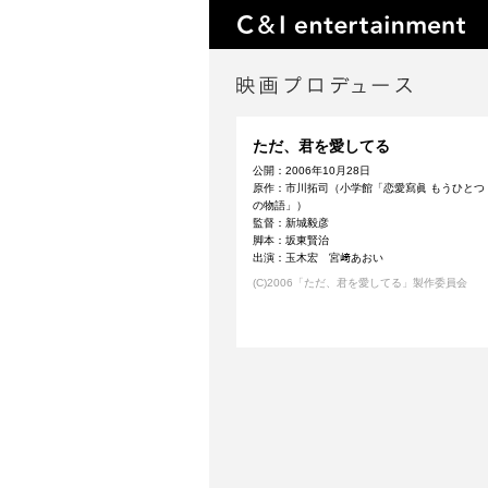
ただ、君を愛してる
公開：2006年10月28日
原作：市川拓司（小学館「恋愛寫眞 もうひとつ
の物語」）
監督：新城毅彦
脚本：坂東賢治
出演：玉木宏 宮﨑あおい
(C)2006「ただ、君を愛してる」製作委員会