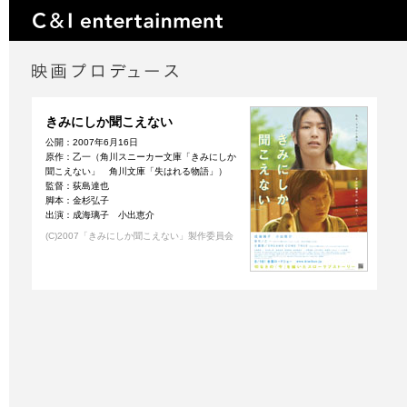
きみにしか聞こえない
公開：2007年6月16日
原作：乙一（角川スニーカー文庫「きみにしか
聞こえない」 角川文庫「失はれる物語」）
監督：荻島達也
脚本：金杉弘子
出演：成海璃子 小出恵介
(C)2007「きみにしか聞こえない」製作委員会