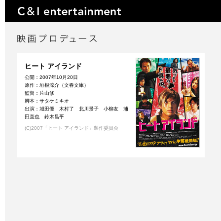
ヒート アイランド
公開：2007年10月20日
原作：垣根涼介（文春文庫）
監督：片山修
脚本：サタケミキオ
出演：城田優 木村了 北川景子 小柳友 浦
田直也 鈴木昌平
(C)2007「ヒート アイランド」製作委員会