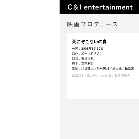
死にぞこないの青
公開：2008年8月30日
原作：乙一（幻冬舎）
監督：安達正軌
脚本：森岡利行
出演：須賀健太／谷村美月／城田優／柏原崇
(C)2008「死にぞこないの青」製作委員会