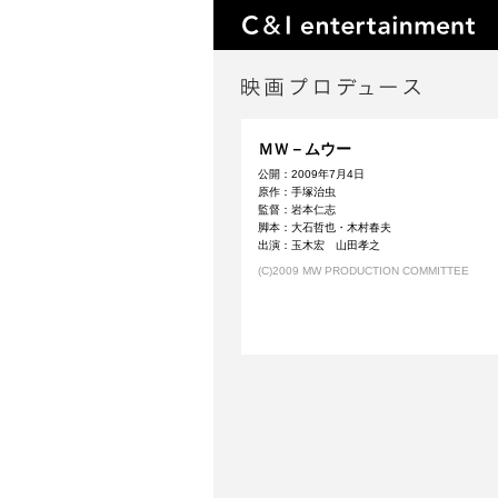
ＭＷ－ムウー
公開：2009年7月4日
原作：手塚治虫
監督：岩本仁志
脚本：大石哲也・木村春夫
出演：玉木宏 山田孝之
(C)2009 MW PRODUCTION COMMITTEE