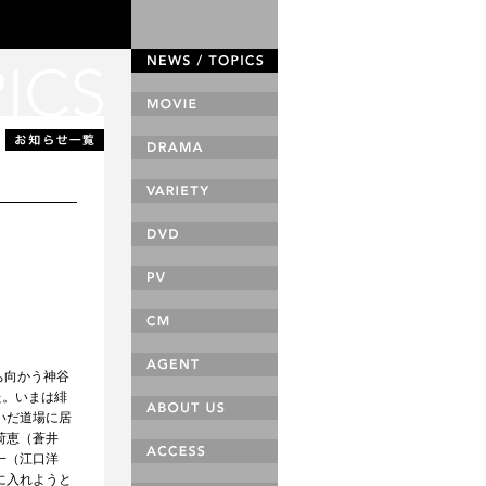
ち向かう神谷
た。いまは緋
いだ道場に居
荷恵（蒼井
一（江口洋
に入れようと