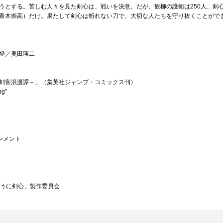
うとする。苦しむ人々を見た剣心は、戦いを決意。だが、観柳の護衛は250人、剣
青木崇高）だけ。果たして剣心は斬れない刀で、大切な人たちを守り抜くことがで
登／奥田瑛二
剣客浪漫譚－」（集英社ジャンプ・コミックス刊）
g”
ンメント
るろうに剣心」製作委員会