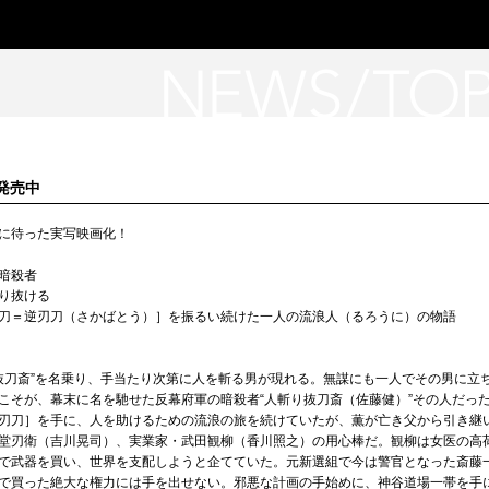
D発売中
に待った実写映画化！
暗殺者
り抜ける
刀＝逆刃刀（さかばとう）］を振るい続けた一人の流浪人（るろうに）の物語
り抜刀斎”を名乗り、手当たり次第に人を斬る男が現れる。無謀にも一人でその男に立
こそが、幕末に名を馳せた反幕府軍の暗殺者“人斬り抜刀斎（佐藤健）”その人だっ
刃刀］を手に、人を助けるための流浪の旅を続けていたが、薫が亡き父から引き継
堂刃衛（吉川晃司）、実業家・武田観柳（香川照之）の用心棒だ。観柳は女医の高
で武器を買い、世界を支配しようと企てていた。元新選組で今は警官となった斎藤
で買った絶大な権力には手を出せない。邪悪な計画の手始めに、神谷道場一帯を手