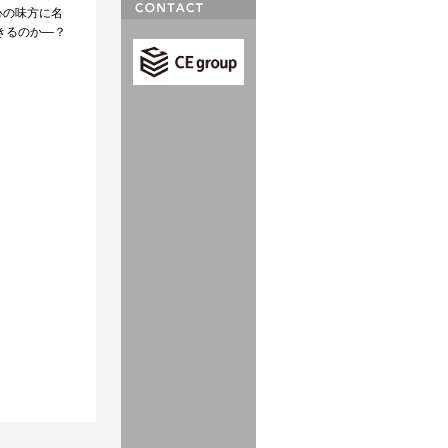
心の味方に名
きるのか—？