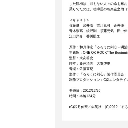
した観柳は、罪もない人々の命を奪お
乗りでたのは、喧嘩屋の相楽左之助（
＜キャスト＞
佐藤健 武井咲 吉川晃司 蒼井優
青木崇高 綾野剛 須藤元気 田中偉
江口洋介 香川照之
原作：和月伸宏「るろうに剣心－明治
主題歌：ONE OK ROCK“The Beginnin
監督：大友啓史
脚本：藤井清美 大友啓史
音楽：佐藤直紀
製作：「るろうに剣心」製作委員会
制作プロダクション：C&Iエンタテイ
発売日：2012/12/26
時間：本編134分
(C)和月伸宏／集英社 (C)2012「