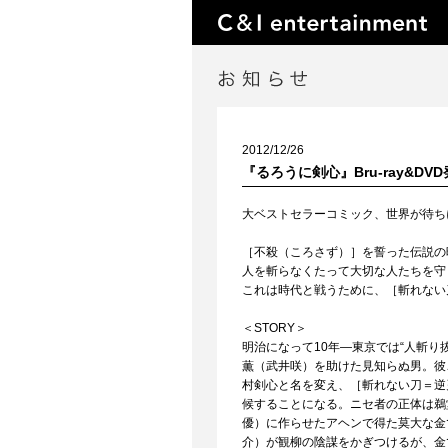
2012/12/26
『るろうに剣心』Bru-ray&DV
大ベストセラーコミック、世界が待ち
［不殺（ころさず）］を誓った伝説の
人を斬らなくたって大切な人たちを守
これは時代と戦うために、［斬れない
＜STORY＞
明治になって10年—東京では“人斬
薫（武井咲）を助けた見知らぬ男。彼
村剣心と名を変え、［斬れない刀＝逆
候することになる。ニセ者の正体は鵜
優）に作らせたアヘンで得た莫大な金
介）が観柳の陰謀をかぎつけるが、金